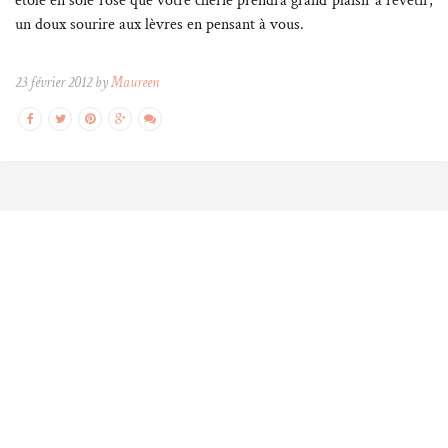
étole en soie rose que votre chérie prendra grand plaisir à revêtir,
un doux sourire aux lèvres en pensant à vous.
23 février 2012 by
Maureen