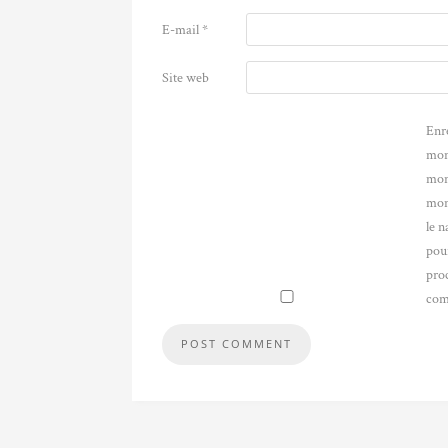
E-mail
*
Site web
Enr
mon
mon
mon
le n
pou
pro
com