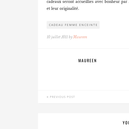
cadeaux seront accueillies avec bonheur par 
et leur originalité.
CADEAU FEMME ENCEINTE
10 juillet 2011 by
Maureen
MAUREEN
PREVIOUS POST
YO