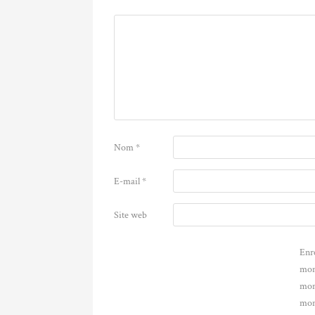
Nom
*
E-mail
*
Site web
Enr
mon
mon
mon